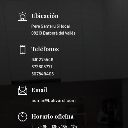
Ubicación
Pere Sanfeliu 31 local
08210 Barberá del Vallés
Teléfonos
930275549
672605771
607849406
Email
admin@bolivarsl.com
Horario oficina
L – J: 9h – 13h y 15h – 17h