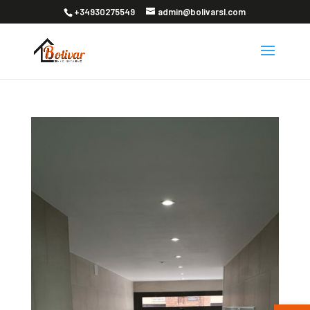
+34930275549
admin@bolivarsl.com